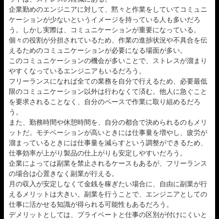
企業勤めのエンジニアに対して、黙々と作業をしていてコミュニ
ケーションが少ないというイメージを持っている人も多いだろ
う。しかし実際は、コミュニケーションが重要になっている。
個々の役割が分担されているため、作業の進捗状況や不具合を伝
えるためのコミュニケーションが必要になる場面が多い。
このコミュニケーションの機会が多いことで、ストレスが溜まり
やすくなっているエンジニアもいるだろう。
フリーランスになれば全ての業務を自分で行えるため、必要最低
限のコミュニケーション以外は行わなくて済む。他人に急ぐこと
を要求されることなく、自分のペースで作業に取り組めるだろ
う。
また、勤務時間や休憩時間を、自分の都合で決められるのもメリ
ットだ。モチベーションが高いときには仕事量を増やし、疲労が
溜まっているときには仕事量を減らすという調整ができるため、
仕事効率が上がり製品の仕上がりも安定しやすいだろう。
企業によっては副業を禁止されるケースもあるが、フリーランス
の場合は心置きなく副業が行える。
月の収入が安定しなくて金銭を稼ぎたい場合に、自由に副業が行
えるメリットは大きい。副業を行うことで、エンジニアとしての
仕事に活かせる知識が得られる可能性もあるだろう。
デメリットとしては、プライベートと仕事の区別が付けにくいと